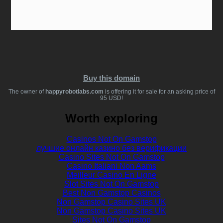
Buy this domain
The owner of
happyrobotlabs.com
is offering it for sale for an asking price of
95 USD!
Worth exploring
Casinos Not On Gamstop
лучшие онлайн казино без верификации
Casino Sites Not On Gamstop
Casino Italiani Non Aams
Meilleur Casino En Ligne
Slot Sites Not On Gamstop
Best Non Gamstop Casinos
Non Gamstop Casino Sites UK
Non Gamstop Casino Sites UK
Sites Not On Gamstop