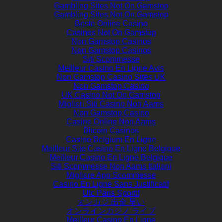
Gambling Sites Not On Gamstop
Gambling Sites Not On Gamstop
Beste Online Casino
Casinos Not On Gamstop
Non Gamstop Casinos
Non Gamstop Casinos
Siti Scommesse
Meilleur Casino En Ligne Avis
Non Gamstop Casino Sites UK
Non Gamstop Casino
UK Casino Not On Gamstop
Migliori Siti Casino Non Aams
Non Gamstop Casino
Casino Online Non Aams
Bitcoin Casinos
Casino Belgium En Ligne
Meilleur Site Casino En Ligne Belgique
Meilleur Casino En Ligne Belgique
Siti Scommesse Non Aams Italiani
Migliore App Scommesse
Casino En Ligne Sans Justificatif
Ufc Paris Sportif
オンカジ 出金 早い
オンラインカジノ ライブ
Meilleur Casino En Ligne